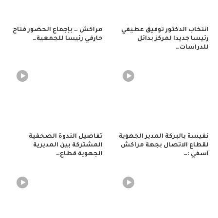
انتخاب الدكتور توفيق عطيفي
مراكش … بإجماع الحضور فتاح
رئيسا جديدا لمركز بدائل
حارفي رئيسا للجمعية…
للدراسات…
نفيسة بالبركة المدير الجهوية
تفاصيل الندوة الصحفية
لقطاع الاتصال بجهة مراكش
المشتركة بين المديرية
آسفي :…
الجهوية قطاع…