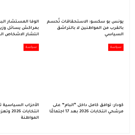
يونس بو سكسو: الاستحقاقات تُحسم
الوفا المستشار البر
بالقرب من المواطنين لا بالتراشق
بمراكش يسائل وزير
السياسي
انتشار الاشخاص ال
سياسة
سياسة
كودار: توافق كامل داخل “البام” على
الأحزاب السياسية ت
مرشحي انتخابات 2026 بعد 17 اجتماعًا
انتخابات 6
المواطنة