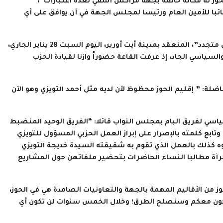
 الحوز له مكانة خاصة بجهة مراكش أسفي لعدة اعتبارات”،
ائبا للأمين العام ورئيسا لمجلس الجهة في أن يوافق على أي
هذا اللقاء الذي اختير له شعار “البام دينامية متواصلة لفعل حزبي متجدد”، المنعقد بمدينة أيت أورير، اليوم السبت 28 يناير الجاري،
ياسي الجاد، إذ عرفت القاعة حضوراً وازنا لقيادة الحزب
ضلة: ” إقليم الحوز محظوظ لأن لديه مثل أحمد التويزي وهو الآن
اسي لفريق البام بمجلس النواب قائلا: “الفريق الوحيد المنضبط
وتابع كلمته بالإصرار على إبراز العمل الحزبي المسؤول للتويزي
نوه كذلك بالعمل الذي تقوم به شقيقته السيدة خديجة التويزي
رأة مطالبا النساء الحاضرات بتحضير ملفاتهن حول المشاريع
ز من الأقاليم المهمة بالجهة والتعاونيات الصامدة هي في الحوز،
نكون معكم وسنصلح الطرق؛ وخلال الخمس سنوات لن تكون أي