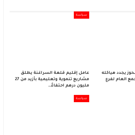
سياسة
لحوز يجدد هياكله
عامل إقليم قلعة السراغنة يطلق
مع العام لفرع
مشاريع تنموية وتعليمية بأزيد من 27
مليون درهم احتفاءً…
سياسة