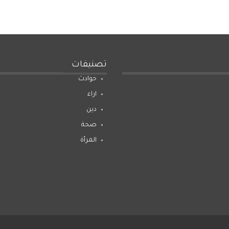
تصنيفات
حوادث
اراء
دين
صحة
المرأة