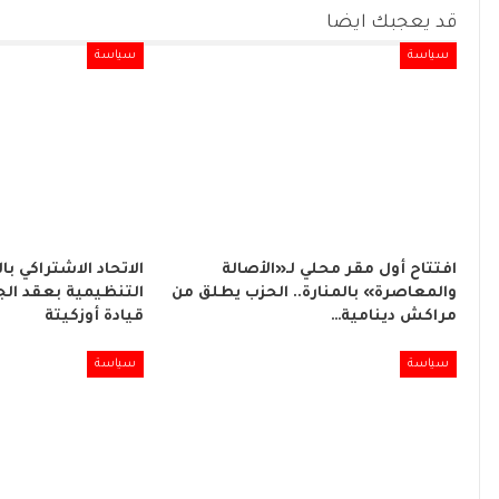
قد يعجبك ايضا
سياسة
سياسة
افتتاح أول مقر محلي لـ«الأصالة
الاتحاد الاشتراكي با
والمعاصرة» بالمنارة.. الحزب يطلق من
التنظيمية بعقد الج
مراكش دينامية…
قيادة أوزكيتة
سياسة
سياسة