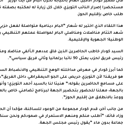
قال سمير كودار الأمين العام بالنيابة لحزب البام من آيت أورير ”
مستحضرا إصرار النائب التويزي خلال كل زيارة له لمكتبه بصفته ن
طلب خاص بإقليم الحوز.
شهد التئام مناضلات ومناضلي البام لمواصلة عملهم التنظيمي والس
الوطنية؛ الجهوية والإقليمية.
السيد كودار خاطب الحاضرين الذين فاق عددهم الـألفي مناضلا ومنا
رئيس فريق لحزب يمثل 90 نائبا برلمانيا وثاني فريق سياسي”.
كما أبرز كودار في معرض مداخلته الوهج التنظيمي والانضباط السي
هو فريقنا؛ لأن التويزي حريص على الجو الديمقراطي داخل الفريق”، 
على مسامع الحاضرين بقوله:” هنيئا لنا بالسيد أحمد التويزي؛ وأ
بالجهة، معلنا للحضور بتحضير الجهة لبرنامج تضامني خاص بالم
ووعدَ بالانطلاق من إقليم الحوز”.
من جانب آخر، قدم كودار مجموعة من الوعود للساكنة، مؤكدا أن الحو
وزاد قائلا: “أطلب منكم ومنهم الاستمرار في صمودكم ونحن س
جماعة بدون ماء “يقول رئيس مجلس الجهة.