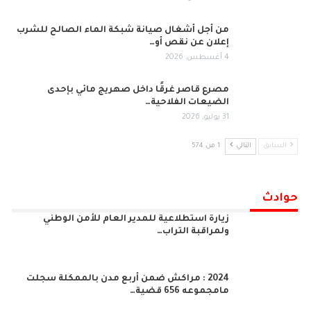
من أجل أشغال صيانة شبكة الماء الصالح للشرب
إعلان عن نقص أو…
4 أغسطس, 2026
مصرع قاصر غرقًا داخل صهريج مائي بإحدى
الضيعات الفلاحية…
31 يوليو, 2026
السابق
التالي
1 من 574
حوادث
زيارة استطلاعية للمدير العام للأمن الوطني
ولمراقبة التراب…
2024 : مراكش ضمن أربع مدن بالممكلة سجلت
مامجموعه 656 قضية…