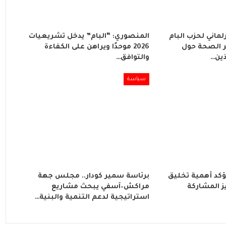
لماني لحزب البام
المنصوري: “البام” يدخل تشريعيات
 الصحة حول
2026 موحدًا ويراهن على الكفاءة
ذين…
والتوافق…
سياسة
ؤكد أهمية تخليق
برئاسة سمير كودار.. مجلس جهة
202 وتعزيز المشاركة
مراكش–آسفي يبحث مشاريع
استراتيجية لدعم التنمية والبنية…