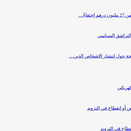
اءً…
التراشق السياسي
صحة حول انتشار الاشخاص الذين…
هربائي
أو إنقطاع في التزويد
طاع في التزويد