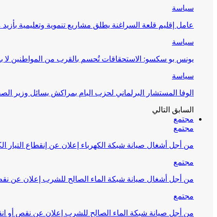
سياسة
عامل إقليم قلعة السراغنة يطلق مشاريع تنموية وتعليمية بأزيد من 27 مليون درهم احتف
سياسة
يونس بو سكسو: الاستحقاقات تُحسم بالقرب من المواطنين لا ب
سياسة
الوفا المستشار البرلماني لحزب البام بمراكش يسائل وزير ال
السابق
التالي
مجتمع
مجتمع
من أجل أشغال صيانة شبكة الكهرباء إعلان عن إنقطاع التيار الك
مجتمع
من أجل أشغال صيانة شبكة الماء الصالح للشرب إعلان عن نقص 
مجتمع
من أجل صيانة شبكة الماء الصالح للشرب إعلان عن نقص أو انق