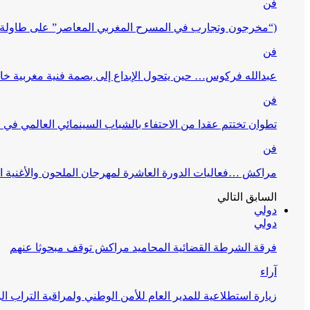
فن
(“مخرجون وتجارب في المسرح المغربي المعاصر” على طاولة 
فن
عبدالله فركوس… حين يتحول الإبداع إلى بصمة فنية مغربية خا
فن
تطوان تختتم عقدا من الاحتفاء بالشباب السينمائي العالمي في
فن
مراكش …فعاليات الدورة العاشرة لمهرجان الملحون والأغنية ا
السابق
التالي
دولي
دولي
فرقة الشرطة القضائية المحاميد مراكش توقف مبحوثا عنهم
آراء
زيارة استطلاعية للمدير العام للأمن الوطني ولمراقبة التراب ا