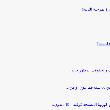
المرحلة الثانية)
144
ب والحقوقي الدكتور خالد…
من…
لمستجد كوفيد – 19 ، بدون…