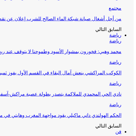
مجتمع
من أجل أشغال صيانة شبكة الماء الصالح للشرب إعلان عن نقص 
السابق
التالي
رياضة
رياضة
محمد وهبي: فخورون بمشوار الأسود وطموحنا لا يتوقف عند ربع 
رياضة
الكوكب المراكشي ينعش آمال البقاء في القسم الأول بفوز ثمين
رياضة
نادي الحي المحمدي للملاكمة يتصدر بطولة عصبة مراكش-آسف
رياضة
الحكم الهولندي داني ماكيلي يقود مواجهة المغرب وهايتي في مونديا
السابق
التالي
فن