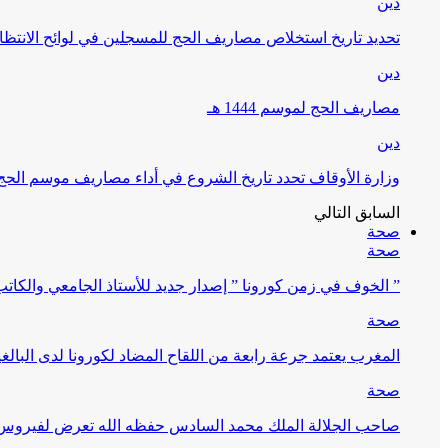
دين
تحديد تاريخ استخلاص مصاريف الحج للمسجلين في لوائح الانتظار (
دين
مصاريف الحج لموسم 1444 هـ
دين
وزارة الأوقاف تحدد تاريخ الشروع في أداء مصاريف موسم الحج لـ 4
السابق
التالي
صحة
صحة
” الخوف في زمن كورونا ” إصدار جديد للأستاذ الجامعي والكات
صحة
المغرب يعتمد جرعة رابعة من اللقاح المضاد لكورونا لدى البالغين 60 سنة فما فوق أو 
صحة
صاحب الجلالة الملك محمد السادس حفظه الله تعرض لفيروس كورونا ا