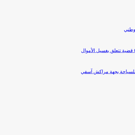
لوطني
 للسياحة بجهة مراكش آسفي