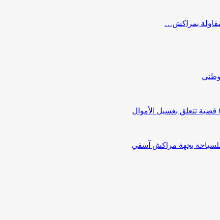
ب مقاولة بمراكش…
لوطني
 للسياحة بجهة مراكش آسفي