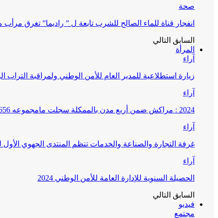
صحة
انفجار قناة للماء الصالح للشرب تابعة ل ” راديما” تغرق مرأ
السابق
التالي
المرأة
آراء
زيارة استطلاعية للمدير العام للأمن الوطني ولمراقبة التراب ا
آراء
2024 : مراكش ضمن أربع مدن بالممكلة سجلت مامجموعه 656 قضية تتعلق بغسيل الأموال
آراء
غرفة التجارة والصناعة والخدمات تنظم المنتدى الجهوي الأول
آراء
الحصيلة السنوية للإدارة العامة للأمن الوطني 2024
السابق
التالي
فيديو
مجتمع