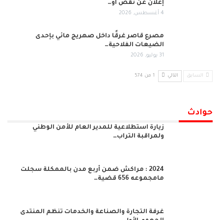
إعلان عن نقص أو…
4 أغسطس, 2026
مصرع قاصر غرقًا داخل صهريج مائي بإحدى
الضيعات الفلاحية…
31 يوليو, 2026
السابق
التالي
1 من 574
حوادث
زيارة استطلاعية للمدير العام للأمن الوطني
ولمراقبة التراب…
2024 : مراكش ضمن أربع مدن بالممكلة سجلت
مامجموعه 656 قضية…
غرفة التجارة والصناعة والخدمات تنظم المنتدى