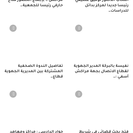
انتخاب الدكتور توفيق عطيفي
مراكش … بإجماع الحضور فتاح
رئيسا جديدا لمركز بدائل
حارفي رئيسا للجمعية…
للدراسات…
نفيسة بالبركة المدير الجهوية
تفاصيل الندوة الصحفية
لقطاع الاتصال بجهة مراكش
المشتركة بين المديرية الجهوية
آسفي :…
قطاع…
فتح بحث قضائي في شريط
جواد الدادسي : مراكز ومعاهد