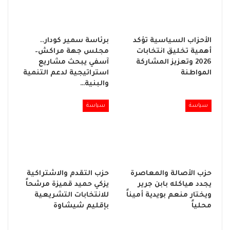
الأحزاب السياسية تؤكد
برئاسة سمير كودار..
أهمية تخليق انتخابات
مجلس جهة مراكش–
2026 وتعزيز المشاركة
آسفي يبحث مشاريع
المواطنة
استراتيجية لدعم التنمية
والبنية…
سياسة
سياسة
حزب الأصالة والمعاصرة
حزب التقدم والاشتراكية
يجدد هياكله بابن جرير
يزكي حميد قميزة مرشحاً
ويختار منعم بويدية أميناً
للانتخابات التشريعية
محلياً
بإقليم شيشاوة