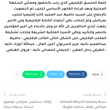
كلمة المنسق الإقليمي الذي رحب بالحضور وممثلي السلطة
المحلية وبعد قراءة القانون الأساسي للحزب تم التصويت
بالإجماع على السيد حافيظ عبد المجيد كاتبا إقليميا للحزب
بمراكش وتم إنتخاب باقي أعضاء الكتابة الإقليمية وفي الأخير
رفعت أيادي الحاضرين إلى الله عز وجل بالدعاء إلى أمير المؤمنين
بالنصر والتأييد وباقي الأسرة الملكية الشريفة وجاءت تشكيلة
المكتب الإقليمي على الشكل التالي الكاتب الإقليمي : حافيظ
عبدالمجيد نائبه: عزيز السربوتي أمين المال : عبدالله أبورك نائبه
: الطرقي رحال المقرر : الجيلالي الحمداني نائبه : مروان الغنامي.
WhatsApp
Twitter
Facebook
شارك
السابق بوست
القادم بوست
سرعة وفعالية الشرطة القضائية
إيقاف شخصين بمراكش موضوع
بمراكش توقف شخصا متورطا
اشتباه بسرقة سيارة