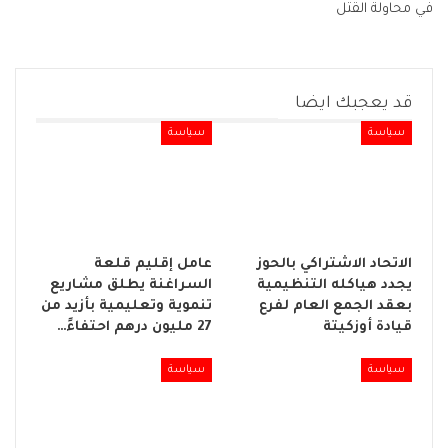
في محاولة القتل
قد يعجبك ايضا
سياسة
سياسة
الاتحاد الاشتراكي بالحوز
عامل إقليم قلعة
يجدد هياكله التنظيمية
السراغنة يطلق مشاريع
بعقد الجمع العام لفرع
تنموية وتعليمية بأزيد من
قيادة أوزكيتة
27 مليون درهم احتفاءً…
سياسة
سياسة