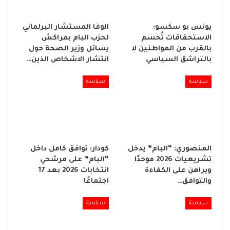
يونس بو سكسو:
الوفا المستشار البرلماني
الاستحقاقات تُحسم
لحزب البام بمراكش
بالقرب من المواطنين لا
يسائل وزير الصحة حول
بالتراشق السياسي
انتشار الاشخاص الذين…
سياسة
سياسة
المنصوري: “البام” يدخل
كودار: توافق كامل داخل
تشريعيات 2026 موحدًا
“البام” على مرشحي
ويراهن على الكفاءة
انتخابات 2026 بعد 17
والتوافق…
اجتماعًا
سياسة
سياسة