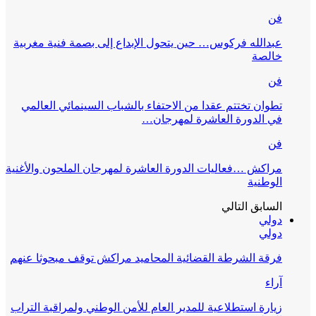
فن
عبدالله فركوس… حين يتحول الإبداع إلى بصمة فنية مغربية
خالصة
فن
تطوان تختتم عقدا من الاحتفاء بالشباب السينمائي العالمي
في الدورة العاشرة لمهرجان…
فن
مراكش …فعاليات الدورة العاشرة لمهرجان الملحون والأغنية
الوطنية
السابق
التالي
دولي
دولي
فرقة الشرطة القضائية المحاميد مراكش توقف مبحوثا عنهم
آراء
زيارة استطلاعية للمدير العام للأمن الوطني ولمراقبة التراب