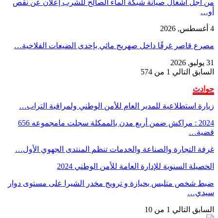
من أجل أشغال صيانة شبكة الماء الصالح للشرب إعلان عن نقص
أو…
4 أغسطس, 2026
مصرع قاصر غرقًا داخل صهريج مائي بإحدى الضيعات الفلاحية…
31 يوليو, 2026
السابق
التالي
1 من 574
حوادث
زيارة استطلاعية للمدير العام للأمن الوطني ولمراقبة التراب…
2024 : مراكش ضمن أربع مدن بالممكلة سجلت مامجموعه 656
قضية…
غرفة التجارة والصناعة والخدمات تنظم المنتدى الجهوي الأول…
الحصيلة السنوية للإدارة العامة للأمن الوطني 2024
ضبط شخص متلبس بحيازة و ترويج مخدر الشيرا على مستوى دوار
سيدي…
السابق
التالي
1 من 10