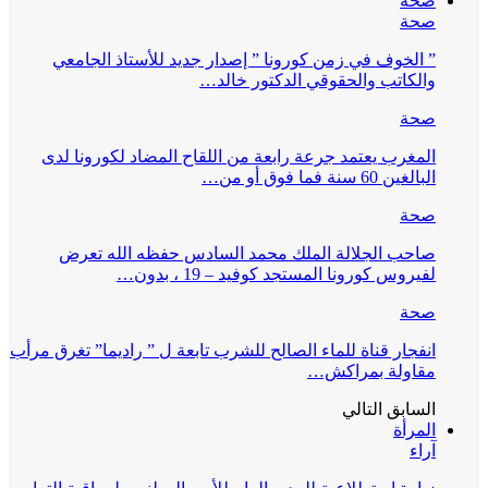
صحة
صحة
” الخوف في زمن كورونا ” إصدار جديد للأستاذ الجامعي
والكاتب والحقوقي الدكتور خالد…
صحة
المغرب يعتمد جرعة رابعة من اللقاح المضاد لكورونا لدى
البالغين 60 سنة فما فوق أو من…
صحة
صاحب الجلالة الملك محمد السادس حفظه الله تعرض
لفيروس كورونا المستجد كوفيد – 19 ، بدون…
صحة
انفجار قناة للماء الصالح للشرب تابعة ل ” راديما” تغرق مرأب
مقاولة بمراكش…
السابق
التالي
المرأة
آراء