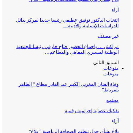
آراء
انتخاب الدكتور توفيق عطيفي رئيسا جديدا لمركز بدائل
للدراسات الإنسانية والأدبية…
غير مصنف
مراكش … بإجماع الحضور فتاح حارفي رئيسا للجمعية
الوطنية لمسيري المقاهي والمطاعم…
السابق
التالي
منوعات
منوعات
وفاة الفنان المغربي الكبير عبد القادر مطاع ” الطاهر
بلفرياط”
مجتمع
تفكيك عصابة إجرامية رقمية
آراء
بلاغ بشأن جدل تنظيم الصحافة الرياضية ” بلاغ”