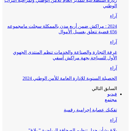
زيارة استطلاعية للمدير العام للأمن الوطني ولمراقبة التراب
الوطني
آراء
2024 : مراكش ضمن أربع مدن بالممكلة سجلت مامجموعه
656 قضية تتعلق بغسيل الأموال
آراء
غرفة التجارة والصناعة والخدمات تنظم المنتدى الجهوي
الأول للسياحة بجهة مراكش آسفي
آراء
الحصيلة السنوية للإدارة العامة للأمن الوطني 2024
السابق
التالي
فيديو
مجتمع
تفكيك عصابة إجرامية رقمية
آراء
بلاغ بشأن جدل تنظيم الصحافة الرياضية ” بلاغ”