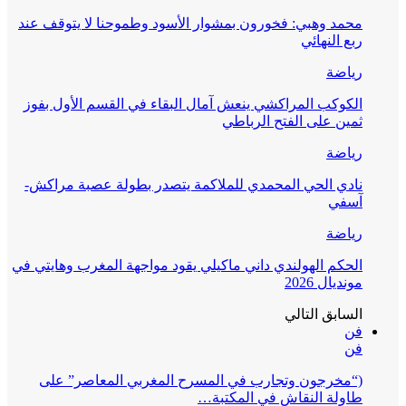
محمد وهبي: فخورون بمشوار الأسود وطموحنا لا يتوقف عند
ربع النهائي
رياضة
الكوكب المراكشي ينعش آمال البقاء في القسم الأول بفوز
ثمين على الفتح الرباطي
رياضة
نادي الحي المحمدي للملاكمة يتصدر بطولة عصبة مراكش-
آسفي
رياضة
الحكم الهولندي داني ماكيلي يقود مواجهة المغرب وهايتي في
مونديال 2026
السابق
التالي
فن
فن
(“مخرجون وتجارب في المسرح المغربي المعاصر” على
طاولة النقاش في المكتبة…