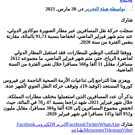
بواسطة
هيئة التحرير
في
30 مارس, 2021
شارك
سجلت حركة نقل المسافرين عبر مطار الصويرة موكادور الدولي،
عند متم شهر فبراير الماضي، انخفاضا بنسبة 91,73 بالمائة، مقارنة
بنفس الفترة من سنة 2020.
ووفقا للمكتب الوطني للمطارات، فقد استقبل المطار الدولي
لحاضرة الرياح، حتى متم شهر فبراير الماضي، ما مجموعه 2612
مسافرا، مقابل 31 ألفا و566 مسافرا خلال نفس الفترة من السنة
الماضية.
ويعزى هذا التراجع إلى تداعيات الأزمة الصحية الناجمة عن فيروس
كورونا المستجد (كوفيد-19)، وتوقف حركة النقل الجوي لأشهر عدة.
يذكر أن عدد المسافرين الذين استعملوا مختلف مطارات المملكة،
خلال شهر فبراير 2021، شهد تراجعا بنسبة 47 ر78 في المائة، حيث
انخفض مجموع المسافرين إلى 420 ألفا و384 مسافرا، مقابل مليون
و952 ألفا و145 مسافرا في شهر فبراير 2020.
شارك
WhatsApp
Twitter
Facebook
البريد الإلكتروني
Facebook
Viber
Telegram
Messenger
طباعة