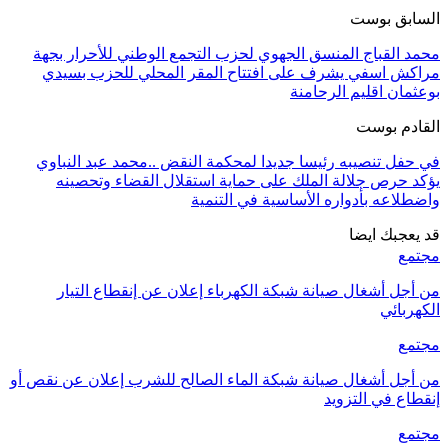
السابق بوست
محمد القباج المنسق الجهوي لحزب التجمع الوطني للأحرار بجهة
مراكش اسفي يشرف على افتتاح المقر المحلي للحزب بسيدي
بوعثمان اقليم الرحامنة
القادم بوست
في حفل تنصيبه رئيسا جديدا لمحكمة النقض ..محمد عبد النباوي
يؤكد حرص جلالة الملك على حماية استقلال القضاء وتحصينه
واضطلاعه بأدواره الأساسية في التنمية
قد يعجبك ايضا
مجتمع
من أجل أشغال صيانة شبكة الكهرباء إعلان عن إنقطاع التيار
الكهربائي
مجتمع
من أجل أشغال صيانة شبكة الماء الصالح للشرب إعلان عن نقص أو
إنقطاع في التزويد
مجتمع