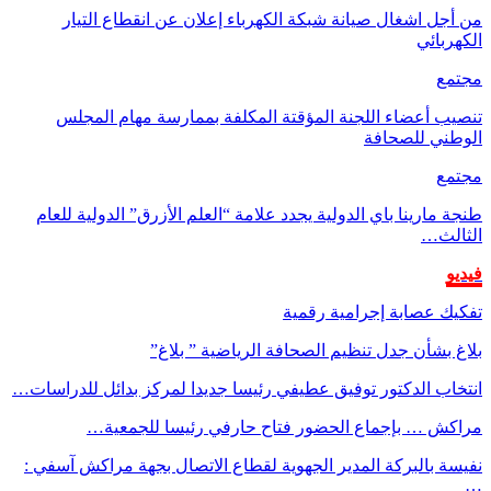
من أجل اشغال صيانة شبكة الكهرباء إعلان عن انقطاع التيار
الكهربائي
مجتمع
تنصيب أعضاء اللجنة المؤقتة المكلفة بممارسة مهام المجلس
الوطني للصحافة
مجتمع
طنجة مارينا باي الدولية يجدد علامة “العلم الأزرق” الدولية للعام
الثالث…
فيديو
تفكيك عصابة إجرامية رقمية
بلاغ بشأن جدل تنظيم الصحافة الرياضية ” بلاغ”
انتخاب الدكتور توفيق عطيفي رئيسا جديدا لمركز بدائل للدراسات…
مراكش … بإجماع الحضور فتاح حارفي رئيسا للجمعية…
نفيسة بالبركة المدير الجهوية لقطاع الاتصال بجهة مراكش آسفي :
…