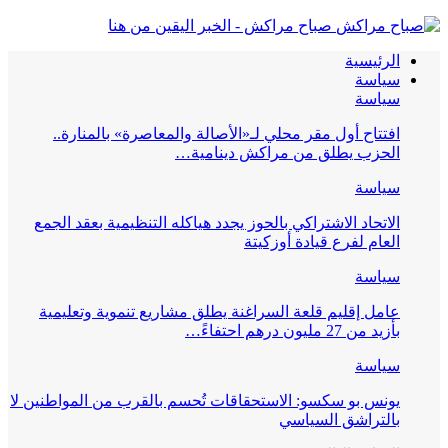
صباح مراكش - الخبر اليقين من هنا
الرئيسية
سياسة
سياسة
افتتاح أول مقر محلي لـ«الأصالة والمعاصرة» بالمنارة..
الحزب يطلق من مراكش دينامية…
سياسة
الاتحاد الاشتراكي بالحوز يجدد هياكله التنظيمية بعقد الجمع
العام لفرع قيادة أوزكيتة
سياسة
عامل إقليم قلعة السراغنة يطلق مشاريع تنموية وتعليمية
بأزيد من 27 مليون درهم احتفاءً…
سياسة
يونس بو سكسو: الاستحقاقات تُحسم بالقرب من المواطنين لا
بالتراشق السياسي