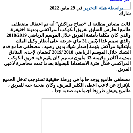
بواسطة
هيئة التحرير
في
29 مايو, 2022
شارك
قالت مصادر مطلعة ل “صباح مراكش” أنه تم اعتقال مضطفى
طامع الحارس السابق لفريق الكوكب المراكشي بمدينة اخنيفرة،
والذي كان مكلفا بأمتعة الفريق خلال الموسم الرياضي 2018/2019
والذي سيتم غدا الإثنين 31 ماي عرضه على أنظار وكيل الملك
بابتدائية مراكش بتهمة إصدار شيك بدون رصيد ، مصطفى طامع قدم
الشيك خلال الموسم الرياضي 2018 /2019 كضمان لإحدى الفنادق
بمدينة آكادير وقيمته 33 مليون سنتيم كان يقيم فيه فريق الكوكب
المراكشي خلال فترة الاستعدادا للبطولة بعدما تمت محاصرة لاعبي
الفريق .
مصطفى طاميع يوجد حاليا في ورطة حقيقية تستوجب تدخل الجميع
للإفراج عن لاعب اعطى الكثير للفريق، وكان ضحية حبه للفريق ،
طاميع يعيش ظروفا اجتماعية صعبة جدا .