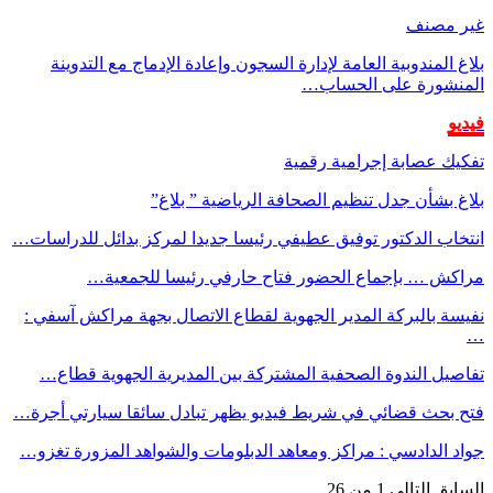
غير مصنف
بلاغ المندوبية العامة لإدارة السجون وإعادة الإدماج مع التدوينة
المنشورة على الحساب…
فيديو
تفكيك عصابة إجرامية رقمية
بلاغ بشأن جدل تنظيم الصحافة الرياضية ” بلاغ”
انتخاب الدكتور توفيق عطيفي رئيسا جديدا لمركز بدائل للدراسات…
مراكش … بإجماع الحضور فتاح حارفي رئيسا للجمعية…
نفيسة بالبركة المدير الجهوية لقطاع الاتصال بجهة مراكش آسفي :
…
تفاصيل الندوة الصحفية المشتركة بين المديرية الجهوية قطاع…
فتح بحث قضائي في شريط فيديو يظهر تبادل سائقا سيارتي أجرة…
جواد الدادسي : مراكز ومعاهد الدبلومات والشواهد المزورة تغزو…
السابق
التالي
1 من 26