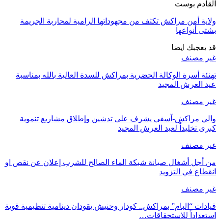
القادم بوست
ولاية أمن مراكش تكثف من مجهوداتها الرامية لمحاربة الجريمة
بشتى أنواعها
قد يعجبك ايضا
غير مصنف
تهنئة أسرة الوكالة الحضرية بمراكش للسدة العالية بالله بمناسبة
عيد العرش المجيد
غير مصنف
والي مراكش-آسفي يشرف على تدشين وإطلاق مشاريع تنموية
كبرى تخليداً لعيد العرش المجيد
غير مصنف
من أجل أشغال صيانة شبكة الماء الصالح للشرب إعلان عن نقص او
انقطاع في التزويد
غير مصنف
قيادات “البام” بمراكش.. كودار وحنيش يقودان دينامية تنظيمية قوية
استعداداً للاستحقاقات…