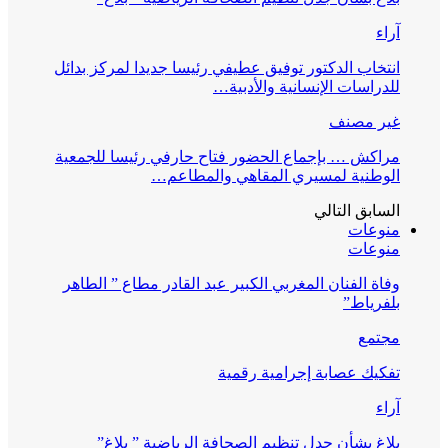
آراء
انتخاب الدكتور توفيق عطيفي رئيسا جديدا لمركز بدائل
للدراسات الإنسانية والأدبية…
غير مصنف
مراكش … بإجماع الحضور فتاح حارفي رئيسا للجمعية
الوطنية لمسيري المقاهي والمطاعم…
السابق
التالي
منوعات
منوعات
وفاة الفنان المغربي الكبير عبد القادر مطاع ” الطاهر
بلفرياط”
مجتمع
تفكيك عصابة إجرامية رقمية
آراء
بلاغ بشأن جدل تنظيم الصحافة الرياضية ” بلاغ”