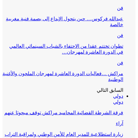
فن
عبدالله فركوس… حين يتحول الإبداع إلى بصمة فنية مغربية
خالصة
فن
تطوان تختتم عقدا من الاحتفاء بالشباب السينمائي العالمي
في الدورة العاشرة لمهرجان…
فن
مراكش …فعاليات الدورة العاشرة لمهرجان الملحون والأغنية
الوطنية
السابق
التالي
دولي
دولي
فرقة الشرطة القضائية المحاميد مراكش توقف مبحوثا عنهم
آراء
زيارة استطلاعية للمدير العام للأمن الوطني ولمراقبة التراب