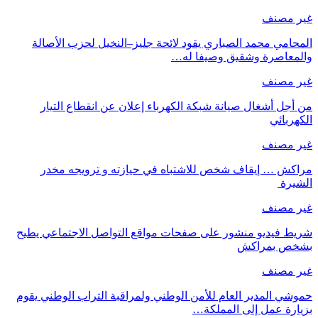
غير مصنف
المحامي محمد الصباري يقود لائحة جليز–النخيل لحزب الأصالة
والمعاصرة وشقيق وصيفا له…
غير مصنف
من أجل أشغال صيانة شبكة الكهرباء إعلان عن انقطاع التيار
الكهربائي
غير مصنف
مراكش … إيقاف شخص للاشتباه في حيازته و ترويجه مخدر
الشيرة
غير مصنف
شريط فيديو منشور على صفحات مواقع التواصل الاجتماعي يطيح
بشخص بمراكش
غير مصنف
حموشي المدير العام للأمن الوطني ولمراقبة التراب الوطني يقوم
بزيارة عمل إلى المملكة…