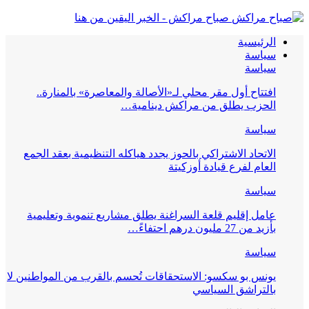
صباح مراكش - الخبر اليقين من هنا
الرئيسية
سياسة
سياسة
افتتاح أول مقر محلي لـ«الأصالة والمعاصرة» بالمنارة..
الحزب يطلق من مراكش دينامية…
سياسة
الاتحاد الاشتراكي بالحوز يجدد هياكله التنظيمية بعقد الجمع
العام لفرع قيادة أوزكيتة
سياسة
عامل إقليم قلعة السراغنة يطلق مشاريع تنموية وتعليمية
بأزيد من 27 مليون درهم احتفاءً…
سياسة
يونس بو سكسو: الاستحقاقات تُحسم بالقرب من المواطنين لا
بالتراشق السياسي