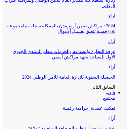
زيارة استطلاعية للمدير العام للأمن الوطني ولمراقبة التراب
الوطني
آراء
2024 : مراكش ضمن أربع مدن بالممكلة سجلت مامجموعه
656 قضية تتعلق بغسيل الأموال
آراء
غرفة التجارة والصناعة والخدمات تنظم المنتدى الجهوي
الأول للسياحة بجهة مراكش آسفي
آراء
الحصيلة السنوية للإدارة العامة للأمن الوطني 2024
السابق
التالي
فيديو
مجتمع
تفكيك عصابة إجرامية رقمية
آراء
بلاغ بشأن جدل تنظيم الصحافة الرياضية ” بلاغ”