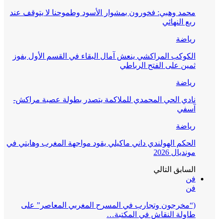
محمد وهبي: فخورون بمشوار الأسود وطموحنا لا يتوقف عند
ربع النهائي
رياضة
الكوكب المراكشي ينعش آمال البقاء في القسم الأول بفوز
ثمين على الفتح الرباطي
رياضة
نادي الحي المحمدي للملاكمة يتصدر بطولة عصبة مراكش-
آسفي
رياضة
الحكم الهولندي داني ماكيلي يقود مواجهة المغرب وهايتي في
مونديال 2026
السابق
التالي
فن
فن
(“مخرجون وتجارب في المسرح المغربي المعاصر” على
طاولة النقاش في المكتبة…