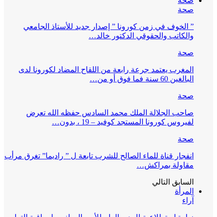
صحة
صحة
” الخوف في زمن كورونا ” إصدار جديد للأستاذ الجامعي
والكاتب والحقوقي الدكتور خالد…
صحة
المغرب يعتمد جرعة رابعة من اللقاح المضاد لكورونا لدى
البالغين 60 سنة فما فوق أو من…
صحة
صاحب الجلالة الملك محمد السادس حفظه الله تعرض
لفيروس كورونا المستجد كوفيد – 19 ، بدون…
صحة
انفجار قناة للماء الصالح للشرب تابعة ل ” راديما” تغرق مرأب
مقاولة بمراكش…
السابق
التالي
المرأة
آراء