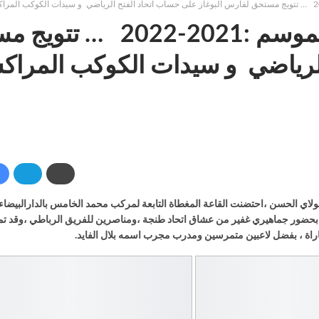
نهائي كاس العرش لكرة السلة لموس
 الرياضي و سيدات الكوكب المرا
 مولاي الحسن ،احتضنت القاعة المغطاة التابعة لمركب محمد الخامس بالدارالبيض
تحاد الفتح الرياضي بحضور جماهيري غفير من عشاق اتحاد طنجة ،ومناصرين للفريق الرباطي ،و
راة ، بفضل لاعبين متمرسين ومدرب مجرب اسمه بلال الفايد.