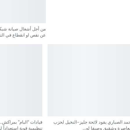
من أجل أشغال صيانة شبكة
عن نقص او انقطاع في التز
د الصباري يقود لائحة جليز–النخيل لحزب
قيادات “البام” بمراكش..
معاصرة وشقيق وصيفا له…
تنظيمية قوية استعداداً 