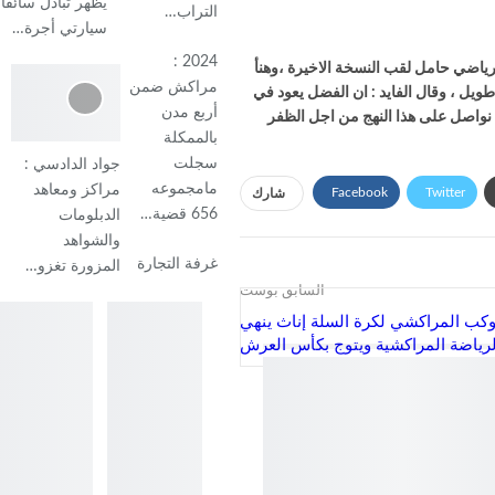
يظهر تبادل سائقا
التراب…
سيارتي أجرة…
2024 :
رياضي حامل لقب النسخة الاخيرة ،وهنأ
مراكش ضمن
طويل ، وقال الفايد : ان الفضل يعود في
أربع مدن
ن نواصل على هذا النهج من اجل الظفر
بالممكلة
سجلت
جواد الدادسي :
مامجموعه
مراكز ومعاهد
Facebook
Twitter
شارك
656 قضية…
الدبلومات
والشواهد
غرفة التجارة
المزورة تغزو…
السابق بوست
كوكب المراكشي لكرة السلة إناث ينهي
لرياضة المراكشية ويتوج بكأس العرش