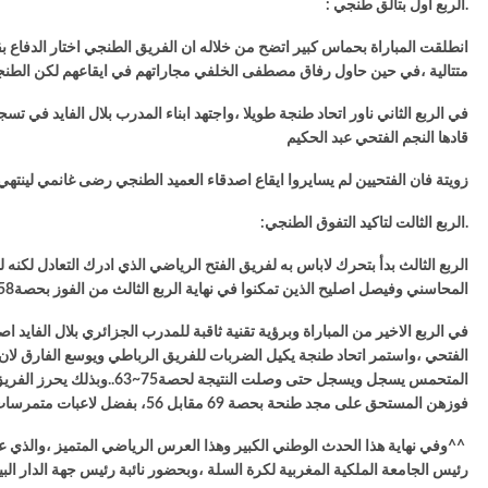
.الربع اول بتألق طنجي :
انطلقت المباراة بحماس كبير اتضح من خلاله ان الفريق الطنجي اختار الدفاع ب
متتالية ،في حين حاول رفاق مصطفى الخلفي مجاراتهم في ايقاعهم لكن الطنجيين كانوا الافضل 
في الربع الثاني ناور اتحاد طنجة طويلا ،واجتهد ابناء المدرب بلال الفايد في 
قادها النجم الفتحي عبد الحكيم
زويتة فان الفتحيين لم يسايروا ايقاع اصدقاء العميد الطنجي رضى غانمي لينتهي ا
.الربع الثالت لتاكيد التفوق الطنجي:
الربع الثالث بدأ بتحرك لاباس به لفريق الفتح الرياضي الذي ادرك التعادل لكنه
المحاسني وفيصل اصليح الذين تمكنوا في نهاية الربع الثالث من الفوز بحصة58~51 .
في الربع الاخير من المباراة وبرؤية تقنية ثاقبة للمدرب الجزائري بلال الفاي
الفتحي ،واستمر اتحاد طنجة يكيل الضربات للفريق الرباطي ويوسع الفارق لان 
المتحمس يسجل ويسجل حتى 
فوزهن المستحق على مجد طنحة بحصة 69 مقابل 56، بفضل لاعبات متمرسات عرفن كيف يسيطرن على أطوار المباراة ونجحن في الحفاظ على لقب كأس العرش للموسم الثاني على التوالي .
^^وفي نهاية هذا الحدث الوطني الكبير وهذا العرس الرياضي المتميز ،والذي
رئيس الجامعة الملكية المغربية لكرة السلة ،وبحضور نائبة رئيس جهة الدار ا