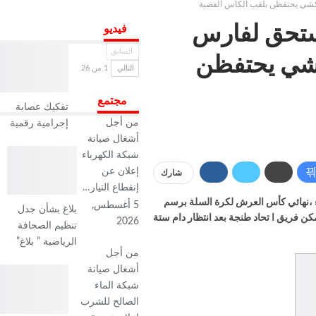
م :2021-2022 … تتويج مستحق لفارس
فيديو
السابق
كشي يحتفظن
التالي
1 من 26
مجتمع
تفكيك عصابة
من أجل
إجرامية رقمية
أشغال صيانة
شبكة الكهرباء
إعلان عن
شارك
إنقطاع التيار…
اء ،نهائي كأس العرش لكرة السلة برسم
5 أغسطس,
بلاغ بشأن جدل
قد تمكن فريق ا تحاد طنجة بعد انتظار دام ستة
2026
تنظيم الصحافة
الرياضية ” بلاغ”
من أجل
أشغال صيانة
شبكة الماء
الصالح للشرب