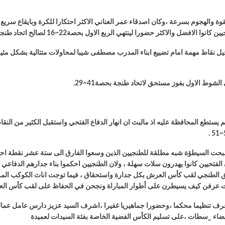
قوة والهجوم بسرعة ،وكان اصدقاء عمر العناني الاكثر احتكارا للكرة وبايقاع سري
والاكثر حضورا لينتهي الربع الاول بحصة22~16 لصالح اتحاد طنجة .
تسجيل نقاط مهمة امام تضييع ابناء المدرب مصطفى شيبا لمحاولات متتالية بشكل مثي
لشوط الاول بفوز مستحق لاتحاد طنجة بحصة41~29.
 لم يستطع المحافظة عليه اذ مالبث ان انهار الدفاع الفتحي واستقبل الكثير من ال
د اصبحت السيطؤة شبه مطلقة للطنجيين الذين وسعوا الفارق الى ستة عشر نقطة احيا
الفتحيين كانوا يهدرون سلات سهلة ، ولان الطنجيين احكموا بناء جدارهم الدفاعي
وصلت النتيجة لحصة75~63..وبذلك يحرز الفريق الطنجي لقب كأس العرش بكل جدارة واستحقاق ، فيما توجت ا
 عرف تنظيما محكما ،وحضورا جماهيريا غفيرا ،اشرف السيد عزيز دارس عامل عم
لبيضاء _سطات ،على تسليم الكأس الفضية الخاصة بفئة السيدات لعميدة