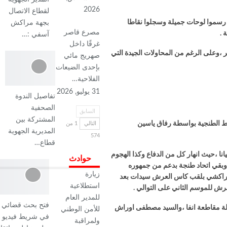
2026
لقطاع الاتصال
ع رسموا لوحات جميلة وسجلوا نقاطا
بجهة مراكش
مصرع قاصر
آسفي :…
غرقًا داخل
ر ،وعلى الرغم من المحاولات الجيدة التي
صهريج مائي
بإحدى الضيعات
الفلاحية…
31 يوليو, 2026
تفاصيل الندوة
الصحفية
السابق
المشتركة بين
نقاط الطنجية بواسطة رفاق ياسين
التالي
1 من
المديرية الجهوية
574
قطاع…
نا ،حيث انهار كل من الدفاع وكذا الهجوم
حوادث
 وبقي اتحاد طنجة بدعم من جمهوره
زيارة
ناث الكوكب المراكشي بلقب كاس العرش سيدات بعد
استطلاعية
للمدير العام
فتح بحث قضائي
الة مقاطعة انفا ،والسيد مصطفى اوراش
للأمن الوطني
في شريط فيديو
ولمراقبة