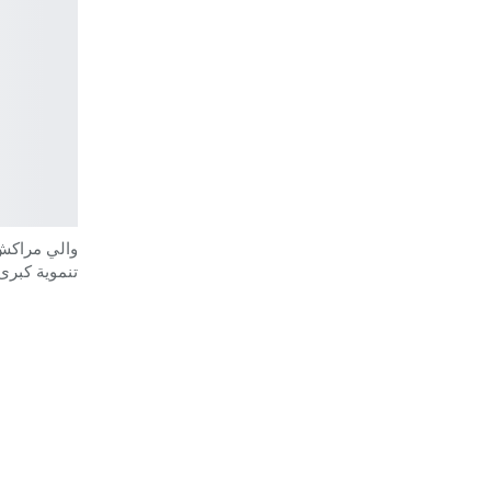
والي مراكش
تنموية كبرى 