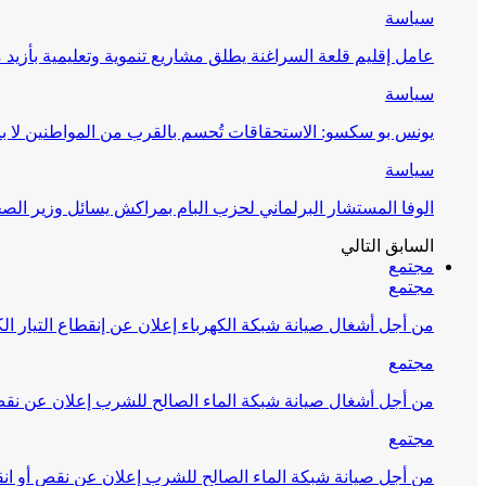
سياسة
عامل إقليم قلعة السراغنة يطلق مشاريع تنموية وتعليمية بأزيد من 27 مليون درهم احتف
سياسة
يونس بو سكسو: الاستحقاقات تُحسم بالقرب من المواطنين لا ب
سياسة
الوفا المستشار البرلماني لحزب البام بمراكش يسائل وزير ال
السابق
التالي
مجتمع
مجتمع
من أجل أشغال صيانة شبكة الكهرباء إعلان عن إنقطاع التيار الك
مجتمع
من أجل أشغال صيانة شبكة الماء الصالح للشرب إعلان عن نقص 
مجتمع
من أجل صيانة شبكة الماء الصالح للشرب إعلان عن نقص أو انق