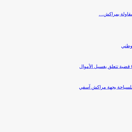
ب مقاولة بمراكش…
لوطني
 للسياحة بجهة مراكش آسفي