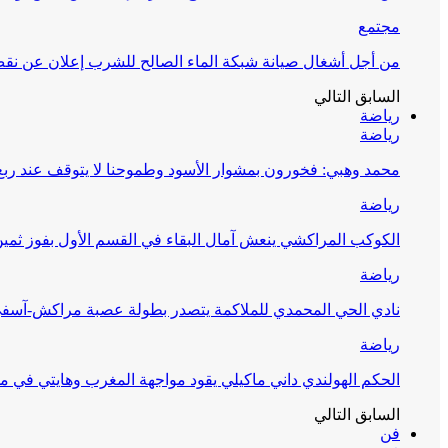
مجتمع
من أجل أشغال صيانة شبكة الماء الصالح للشرب إعلان عن نقص 
السابق
التالي
رياضة
رياضة
محمد وهبي: فخورون بمشوار الأسود وطموحنا لا يتوقف عند ربع 
رياضة
الكوكب المراكشي ينعش آمال البقاء في القسم الأول بفوز ثمين
رياضة
نادي الحي المحمدي للملاكمة يتصدر بطولة عصبة مراكش-آسف
رياضة
الحكم الهولندي داني ماكيلي يقود مواجهة المغرب وهايتي في مونديا
السابق
التالي
فن