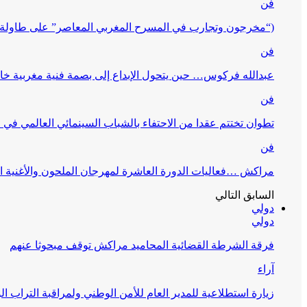
فن
(“مخرجون وتجارب في المسرح المغربي المعاصر” على طاولة 
فن
عبدالله فركوس… حين يتحول الإبداع إلى بصمة فنية مغربية خا
فن
تطوان تختتم عقدا من الاحتفاء بالشباب السينمائي العالمي في
فن
مراكش …فعاليات الدورة العاشرة لمهرجان الملحون والأغنية ا
السابق
التالي
دولي
دولي
فرقة الشرطة القضائية المحاميد مراكش توقف مبحوثا عنهم
آراء
زيارة استطلاعية للمدير العام للأمن الوطني ولمراقبة التراب ا