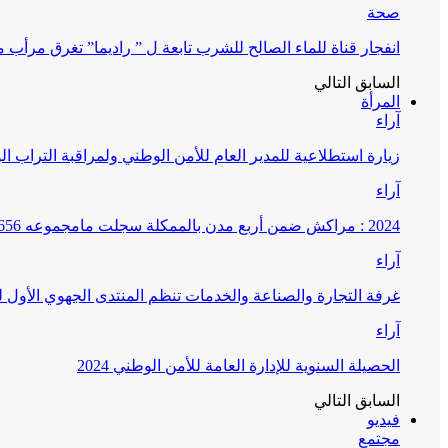
صحة
انفجار قناة للماء الصالح للشرب تابعة ل ” راديما” تغرق مرأ
السابق
التالي
المرأة
آراء
زيارة استطلاعية للمدير العام للأمن الوطني ولمراقبة التراب ا
آراء
2024 : مراكش ضمن أربع مدن بالممكلة سجلت مامجموعه 656 قضية تتعلق بغسيل الأموال
آراء
غرفة التجارة والصناعة والخدمات تنظم المنتدى الجهوي الأول
آراء
الحصيلة السنوية للإدارة العامة للأمن الوطني 2024
السابق
التالي
فيديو
مجتمع