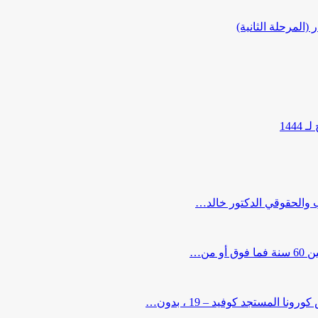
المرحلة الثانية)
144
ب والحقوقي الدكتور خالد…
من…
لمستجد كوفيد – 19 ، بدون…