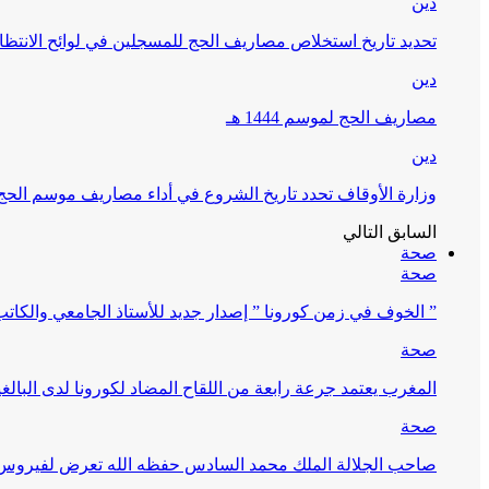
دين
تحديد تاريخ استخلاص مصاريف الحج للمسجلين في لوائح الانتظار (
دين
مصاريف الحج لموسم 1444 هـ
دين
وزارة الأوقاف تحدد تاريخ الشروع في أداء مصاريف موسم الحج لـ 4
السابق
التالي
صحة
صحة
” الخوف في زمن كورونا ” إصدار جديد للأستاذ الجامعي والكات
صحة
المغرب يعتمد جرعة رابعة من اللقاح المضاد لكورونا لدى البالغين 60 سنة فما فوق أو 
صحة
صاحب الجلالة الملك محمد السادس حفظه الله تعرض لفيروس كورونا ا