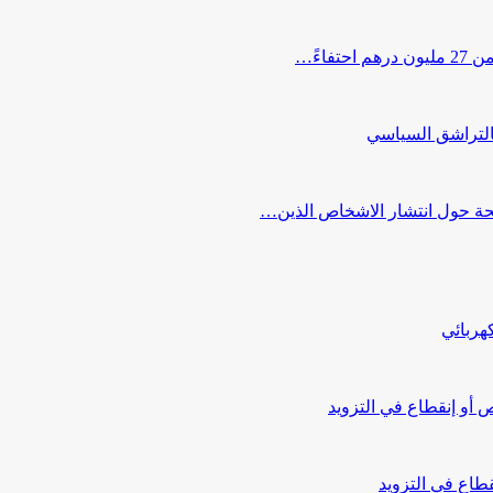
اءً…
التراشق السياسي
صحة حول انتشار الاشخاص الذين…
هربائي
أو إنقطاع في التزويد
طاع في التزويد