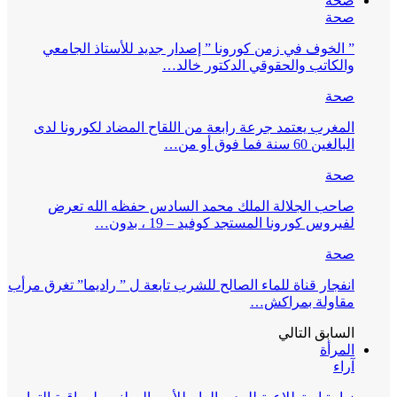
صحة
صحة
” الخوف في زمن كورونا ” إصدار جديد للأستاذ الجامعي
والكاتب والحقوقي الدكتور خالد…
صحة
المغرب يعتمد جرعة رابعة من اللقاح المضاد لكورونا لدى
البالغين 60 سنة فما فوق أو من…
صحة
صاحب الجلالة الملك محمد السادس حفظه الله تعرض
لفيروس كورونا المستجد كوفيد – 19 ، بدون…
صحة
انفجار قناة للماء الصالح للشرب تابعة ل ” راديما” تغرق مرأب
مقاولة بمراكش…
السابق
التالي
المرأة
آراء