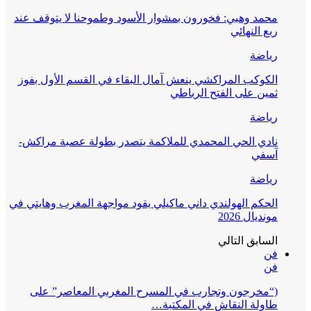
محمد وهبي: فخورون بمشوار الأسود وطموحنا لا يتوقف عند
ربع النهائي
رياضة
الكوكب المراكشي ينعش آمال البقاء في القسم الأول بفوز
ثمين على الفتح الرباطي
رياضة
نادي الحي المحمدي للملاكمة يتصدر بطولة عصبة مراكش-
آسفي
رياضة
الحكم الهولندي داني ماكيلي يقود مواجهة المغرب وهايتي في
مونديال 2026
السابق
التالي
فن
فن
(“مخرجون وتجارب في المسرح المغربي المعاصر” على
طاولة النقاش في المكتبة…