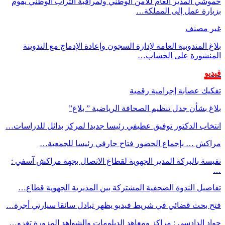
حموشي المدير العام للأمن الوطني ولمراقبة التراب الوطني يقوم
بزيارة عمل إلى المملكة…
غير مصنف
بلاغ المندوبية العامة لإدارة السجون وإعادة الإدماج مع التدوينة
المنشورة على الحساب…
فيديو
تفكيك عصابة إجرامية رقمية
بلاغ بشأن جدل تنظيم الصحافة الرياضية ” بلاغ”
انتخاب الدكتور توفيق عطيفي رئيسا جديدا لمركز بدائل للدراسات…
مراكش … بإجماع الحضور فتاح حارفي رئيسا للجمعية…
نفيسة بالبركة المدير الجهوية لقطاع الاتصال بجهة مراكش آسفي :
…
تفاصيل الندوة الصحفية المشتركة بين المديرية الجهوية قطاع…
فتح بحث قضائي في شريط فيديو يظهر تبادل سائقا سيارتي أجرة…
جواد الدادسي : مراكز ومعاهد الدبلومات والشواهد المزورة تغزو…