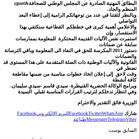
البطائق المهنية الصادرة عن المجلس الوطني للصحافة&quot;
المنظم والجاد.
وبالنظر لثقتنا في عدد من توجهاتكم الرامية إلى إعطاء البعد
التواصلي
والاعلامي أهمية كبرى في خططكم القطاعية سنكتفي بهذا
الاستفسار، وإن
استمرت نفس الآليات القديمة المحتكرة للمعلومة بممارسات
سابقة عن ضمانات
دستور 2011 المكرسة للحق في النفاذ الى المعلومة وباقي الترسانة
والضمانات
القانونية والآليات الوطنية ذات الصلة المتقدمة على هذا المستوى قد
نضطر في
وقت لاحق إلى إعلان اتخاذ خطوات مناسبة من ضمنها مقاطعة
كافة أنشطة
وبرامج الوكالة الحضرية القنيطرة- سيدي قاسم -سيدي سليمان.
وفي انتظار تدخلكم لترتيب القرارات المناسبة تقبلي السيدة
الوزيرة فائق التقدير والاحترام
شارك
WhatsApp
Twitter
Facebook
البريد الإلكتروني
Facebook
Viber
Telegram
Messenger
طباعة
السابق بوست