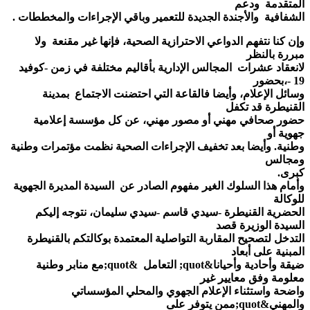
المتقدمة ودعم
الشفافية والأجندة الجديدة للتعمير وباقي الإجراءات والمخططات .
وإن كنا نتفهم الدواعي الاحترازية الصحية، فإنها غير مقنعة ولا
مبررة بالنظر
لانعقاد عشرات المجالس الإدارية بأقاليم مختلفة في زمن -كوفيد
19 -،بحضور
وسائل الإعلام، وأيضا فالقاعة التي احتضنت الاجتماع بمدينة
القنيطرة قد تكفل
حضور صحافي مهني أو مصور مهني، عن كل مؤسسة إعلامية
جهوية أو
وطنية. وأيضا بعد تخفيف الإجراءات الصحية نظمت مؤتمرات وطنية
ومجالس
كبرى.
وأمام هذا السلوك الغير مفهوم الصادر عن السيدة المديرة الجهوية
للوكالة
الحضرية القنيطرة -سيدي قاسم -سيدي سليمان، نتوجه إليكم
السيدة الوزيرة قصد
التدخل لتصحيح المقاربة التواصلية المعتمدة بوكالتكم بالقنيطرة
المبنية على أبعاد
ضيقة وأحادية وأحيانا&quot; التعامل &quot;مع منابر وطنية
معلومة وفق معايير غير
واضحة واستثناء الإعلام الجهوي والمحلي المؤسساتي
والمهني&quot;ممن يتوفر على