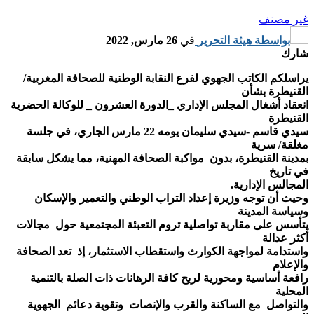
غير مصنف
بواسطة
هيئة التحرير
في
26 مارس, 2022
شارك
يراسلكم الكاتب الجهوي لفرع النقابة الوطنية للصحافة المغربية/
القنيطرة بشأن
انعقاد أشغال المجلس الإداري _الدورة العشرون _ للوكالة الحضرية
القنيطرة
سيدي قاسم -سيدي سليمان يومه 22 مارس الجاري، في جلسة
مغلقة/ سرية
بمدينة القنيطرة، بدون مواكبة الصحافة المهنية، مما يشكل سابقة
في تاريخ
المجالس الإدارية.
وحيث أن توجه وزيرة إعداد التراب الوطني والتعمير والإسكان
وسياسة المدينة
يتأسس على مقاربة تواصلية تروم التعبئة المجتمعية حول مجالات
أكثر عدالة
واستدامة لمواجهة الكوارث واستقطاب الاستثمار، إذ تعد الصحافة
والإعلام
رافعة أساسية ومحورية لربح كافة الرهانات ذات الصلة بالتنمية
المحلية
والتواصل مع الساكنة والقرب والإنصات وتقوية دعائم الجهوية