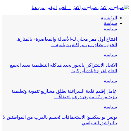
صباح مراكش - الخبر اليقين من هنا
الرئيسية
سياسة
سياسة
افتتاح أول مقر محلي لـ«الأصالة والمعاصرة» بالمنارة..
الحزب يطلق من مراكش دينامية…
سياسة
الاتحاد الاشتراكي بالحوز يجدد هياكله التنظيمية بعقد الجمع
العام لفرع قيادة أوزكيتة
سياسة
عامل إقليم قلعة السراغنة يطلق مشاريع تنموية وتعليمية
بأزيد من 27 مليون درهم احتفاءً…
سياسة
يونس بو سكسو: الاستحقاقات تُحسم بالقرب من المواطنين لا
بالتراشق السياسي