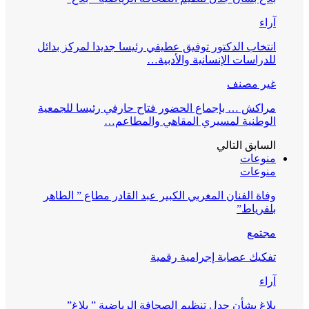
آراء
انتخاب الدكتور توفيق عطيفي رئيسا جديدا لمركز بدائل
للدراسات الإنسانية والأدبية…
غير مصنف
مراكش … بإجماع الحضور فتاح حارفي رئيسا للجمعية
الوطنية لمسيري المقاهي والمطاعم…
السابق
التالي
منوعات
منوعات
وفاة الفنان المغربي الكبير عبد القادر مطاع ” الطاهر
بلفرياط”
مجتمع
تفكيك عصابة إجرامية رقمية
آراء
بلاغ بشأن جدل تنظيم الصحافة الرياضية ” بلاغ”