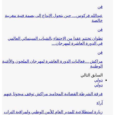
فن
عبدالله فركوس… حين يتحول الإبداع إلى بصمة فنية مغربية
خالصة
فن
تطوان تختتم عقدا من الاحتفاء بالشباب السينمائي العالمي
في الدورة العاشرة لمهرجان…
فن
مراكش …فعاليات الدورة العاشرة لمهرجان الملحون والأغنية
الوطنية
السابق
التالي
دولي
دولي
فرقة الشرطة القضائية المحاميد مراكش توقف مبحوثا عنهم
آراء
زيارة استطلاعية للمدير العام للأمن الوطني ولمراقبة التراب