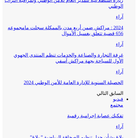
زيارة استطلاعية للمدير العام للأمن الوطني ولمراقبة التراب
الوطني
آراء
2024 : مراكش ضمن أربع مدن بالممكلة سجلت مامجموعه
656 قضية تتعلق بغسيل الأموال
آراء
غرفة التجارة والصناعة والخدمات تنظم المنتدى الجهوي
الأول للسياحة بجهة مراكش آسفي
آراء
الحصيلة السنوية للإدارة العامة للأمن الوطني 2024
السابق
التالي
فيديو
مجتمع
تفكيك عصابة إجرامية رقمية
آراء
بلاغ بشأن جدل تنظيم الصحافة الرياضية ” بلاغ”