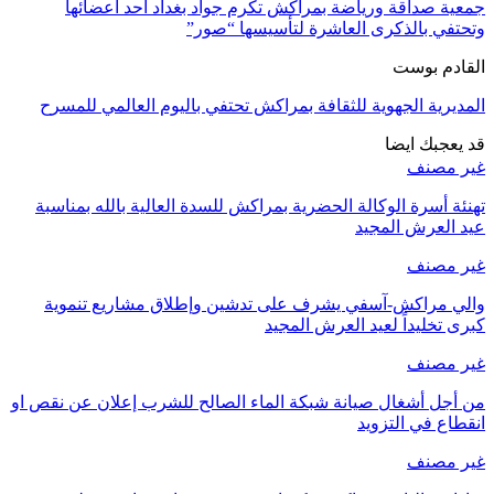
جمعية صداقة ورياضة بمراكش تكرم جواد بغداد أحد أعضائها
وتحتفي بالذكرى العاشرة لتأسيسها “صور”
القادم بوست
المديرية الجهوية للثقافة بمراكش تحتفي باليوم العالمي للمسرح
قد يعجبك ايضا
غير مصنف
تهنئة أسرة الوكالة الحضرية بمراكش للسدة العالية بالله بمناسبة
عيد العرش المجيد
غير مصنف
والي مراكش-آسفي يشرف على تدشين وإطلاق مشاريع تنموية
كبرى تخليداً لعيد العرش المجيد
غير مصنف
من أجل أشغال صيانة شبكة الماء الصالح للشرب إعلان عن نقص او
انقطاع في التزويد
غير مصنف