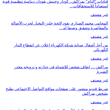
قيادات “البام” بمراكش.. كودار وحنيش يقودان دينامية تنظيمية قوية
استعداداً للاستحقاقات…
غير مصنف
المحامي محمد الصباري يقود لائحة جليز–النخيل لحزب الأصالة
والمعاصرة وشقيق وصيفا له…
غير مصنف
من أجل أشغال صيانة شبكة الكهرباء إعلان عن انقطاع التيار
الكهربائي
غير مصنف
مراكش … إيقاف شخص للاشتباه في حيازته و ترويجه مخدر
الشيرة
غير مصنف
شريط فيديو منشور على صفحات مواقع التواصل الاجتماعي يطيح
بشخص بمراكش
غير مصنف