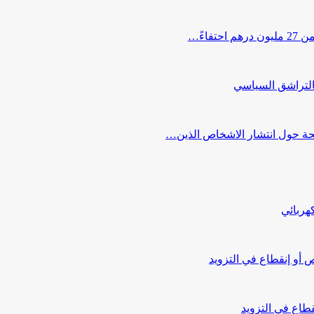
اءً…
التراشق السياسي
صحة حول انتشار الاشخاص الذين…
هربائي
أو إنقطاع في التزويد
طاع في التزويد