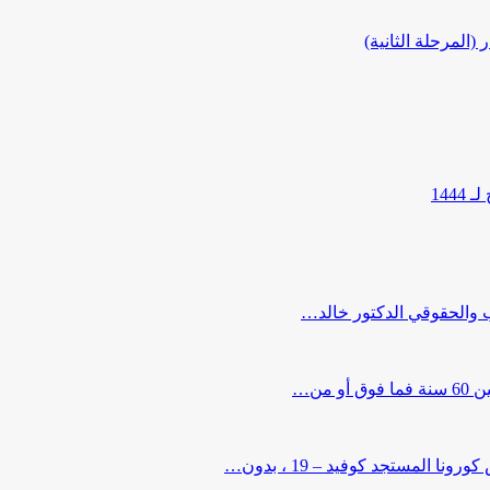
المرحلة الثانية)
144
ب والحقوقي الدكتور خالد…
من…
لمستجد كوفيد – 19 ، بدون…