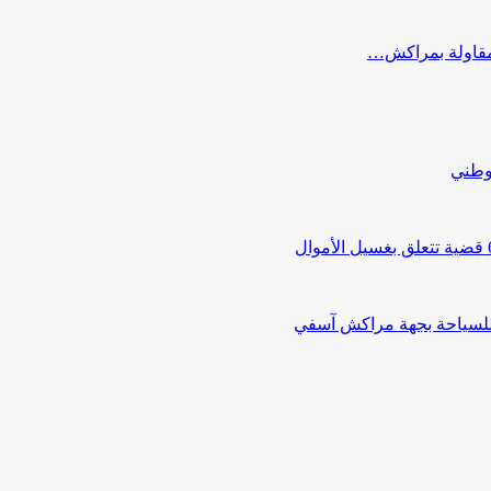
ب مقاولة بمراكش…
لوطني
 للسياحة بجهة مراكش آسفي