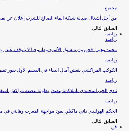
مجتمع
من أجل أشغال صيانة شبكة الماء الصالح للشرب إعلان عن نقص 
السابق
التالي
رياضة
رياضة
محمد وهبي: فخورون بمشوار الأسود وطموحنا لا يتوقف عند ربع 
رياضة
الكوكب المراكشي ينعش آمال البقاء في القسم الأول بفوز ثمين
رياضة
نادي الحي المحمدي للملاكمة يتصدر بطولة عصبة مراكش-آسف
رياضة
الحكم الهولندي داني ماكيلي يقود مواجهة المغرب وهايتي في مونديا
السابق
التالي
فن