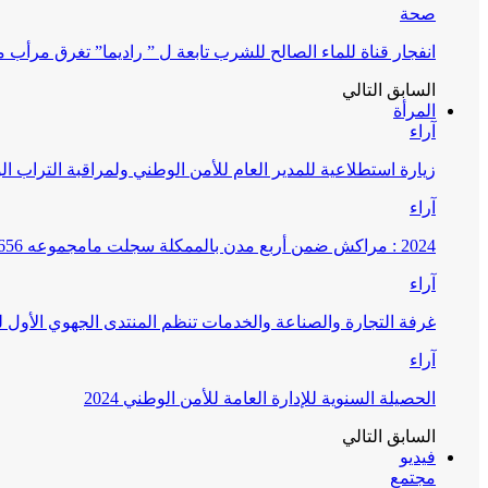
صحة
انفجار قناة للماء الصالح للشرب تابعة ل ” راديما” تغرق مرأ
السابق
التالي
المرأة
آراء
زيارة استطلاعية للمدير العام للأمن الوطني ولمراقبة التراب ا
آراء
2024 : مراكش ضمن أربع مدن بالممكلة سجلت مامجموعه 656 قضية تتعلق بغسيل الأموال
آراء
غرفة التجارة والصناعة والخدمات تنظم المنتدى الجهوي الأول
آراء
الحصيلة السنوية للإدارة العامة للأمن الوطني 2024
السابق
التالي
فيديو
مجتمع