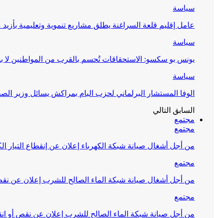
سياسة
عامل إقليم قلعة السراغنة يطلق مشاريع تنموية وتعليمية بأزيد من 27 مليون درهم احتف
سياسة
يونس بو سكسو: الاستحقاقات تُحسم بالقرب من المواطنين لا ب
سياسة
الوفا المستشار البرلماني لحزب البام بمراكش يسائل وزير ال
السابق
التالي
مجتمع
مجتمع
من أجل أشغال صيانة شبكة الكهرباء إعلان عن إنقطاع التيار الك
مجتمع
من أجل أشغال صيانة شبكة الماء الصالح للشرب إعلان عن نقص 
مجتمع
من أجل صيانة شبكة الماء الصالح للشرب إعلان عن نقص أو انق