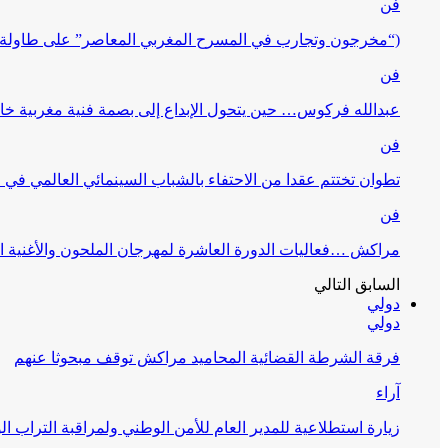
فن
(“مخرجون وتجارب في المسرح المغربي المعاصر” على طاولة 
فن
عبدالله فركوس… حين يتحول الإبداع إلى بصمة فنية مغربية خا
فن
تطوان تختتم عقدا من الاحتفاء بالشباب السينمائي العالمي في
فن
مراكش …فعاليات الدورة العاشرة لمهرجان الملحون والأغنية ا
السابق
التالي
دولي
دولي
فرقة الشرطة القضائية المحاميد مراكش توقف مبحوثا عنهم
آراء
زيارة استطلاعية للمدير العام للأمن الوطني ولمراقبة التراب ا