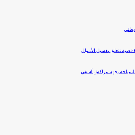
لوطني
 للسياحة بجهة مراكش آسفي