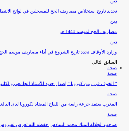
دين
تحديد تاريخ استخلاص مصاريف الحج للمسجلين في لوائح الانتظار (
دين
مصاريف الحج لموسم 1444 هـ
دين
وزارة الأوقاف تحدد تاريخ الشروع في أداء مصاريف موسم الحج لـ 4
السابق
التالي
صحة
صحة
” الخوف في زمن كورونا ” إصدار جديد للأستاذ الجامعي والكات
صحة
المغرب يعتمد جرعة رابعة من اللقاح المضاد لكورونا لدى البالغين 60 سنة فما فوق أو 
صحة
صاحب الجلالة الملك محمد السادس حفظه الله تعرض لفيروس كورونا ا