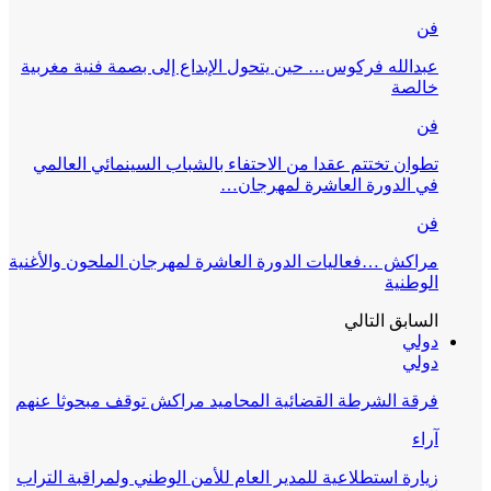
فن
عبدالله فركوس… حين يتحول الإبداع إلى بصمة فنية مغربية
خالصة
فن
تطوان تختتم عقدا من الاحتفاء بالشباب السينمائي العالمي
في الدورة العاشرة لمهرجان…
فن
مراكش …فعاليات الدورة العاشرة لمهرجان الملحون والأغنية
الوطنية
السابق
التالي
دولي
دولي
فرقة الشرطة القضائية المحاميد مراكش توقف مبحوثا عنهم
آراء
زيارة استطلاعية للمدير العام للأمن الوطني ولمراقبة التراب