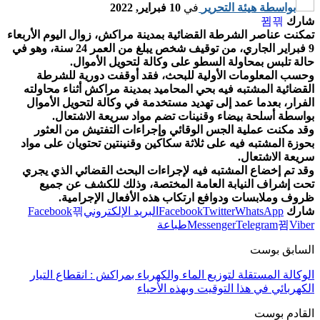
بواسطة
هيئة التحرير
في
10 فبراير, 2022
شارك
تمكنت عناصر الشرطة القضائية بمدينة مراكش، زوال اليوم الأربعاء
9 فبراير الجاري، من توقيف شخص يبلغ من العمر 24 سنة، وهو في
حالة تلبس بمحاولة السطو على وكالة لتحويل الأموال.
وحسب المعلومات الأولية للبحث، فقد أوقفت دورية للشرطة
القضائية المشتبه فيه بحي المحاميد بمدينة مراكش أثناء محاولته
الفرار، بعدما عمد إلى تهديد مستخدمة في وكالة لتحويل الأموال
بواسطة أسلحة بيضاء وقنينات تضم مواد سريعة الاشتعال.
وقد مكنت عملية الجس الوقائي وإجراءات التفتيش من العثور
بحوزة المشتبه فيه على ثلاثة سكاكين وقنينتين تحتويان على مواد
سريعة الاشتعال.
وقد تم إخضاع المشتبه فيه لإجراءات البحث القضائي الذي يجري
تحت إشراف النيابة العامة المختصة، وذلك للكشف عن جميع
ظروف وملابسات ودوافع ارتكاب هذه الأفعال الإجرامية.
شارك
WhatsApp
Twitter
Facebook
البريد الإلكتروني
Facebook
Viber
Telegram
Messenger
طباعة
السابق بوست
الوكالة المستقلة لتوزيع الماء والكهرباء بمراكش : انقطاع التيار
الكهربائي في هذا التوقيت وبهذه الأحياء
القادم بوست