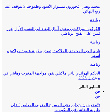
محمد وهبي: فخورون بمشوار الأسود وطموحنا لا يتوقف عند
ربع النهائي
رياضة
الكوكب المراكشي ينعش آمال البقاء في القسم الأول بفوز
ثمين على الفتح الرباطي
رياضة
نادي الحي المحمدي للملاكمة يتصدر بطولة عصبة مراكش-
آسفي
رياضة
الحكم الهولندي داني ماكيلي يقود مواجهة المغرب وهايتي في
مونديال 2026
السابق
التالي
فن
فن
(“مخرجون وتجارب في المسرح المغربي المعاصر” على
طاولة النقاش في المكتبة…