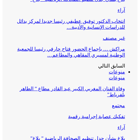
آراء
انتخاب الدكتور توفيق عطيفي رئيسا جديدا لمركز بدائل
للدراسات الإنسانية والأدبية…
غير مصنف
مراكش … بإجماع الحضور فتاح حارفي رئيسا للجمعية
الوطنية لمسيري المقاهي والمطاعم…
السابق
التالي
منوعات
منوعات
وفاة الفنان المغربي الكبير عبد القادر مطاع ” الطاهر
بلفرياط”
مجتمع
تفكيك عصابة إجرامية رقمية
آراء
بلاغ بشأن جدل تنظيم الصحافة الرياضية ” بلاغ”