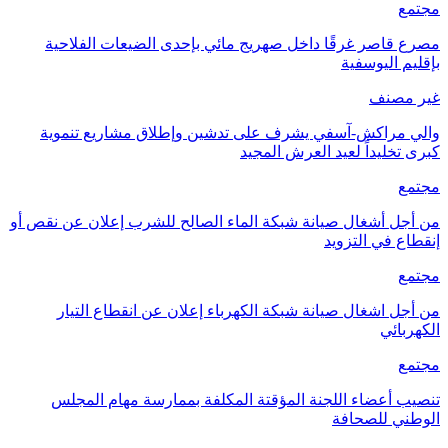
مجتمع
مصرع قاصر غرقًا داخل صهريج مائي بإحدى الضيعات الفلاحية
بإقليم اليوسفية
غير مصنف
والي مراكش-آسفي يشرف على تدشين وإطلاق مشاريع تنموية
كبرى تخليداً لعيد العرش المجيد
مجتمع
من أجل أشغال صيانة شبكة الماء الصالح للشرب إعلان عن نقص أو
إنقطاع في التزويد
مجتمع
من أجل اشغال صيانة شبكة الكهرباء إعلان عن انقطاع التيار
الكهربائي
مجتمع
تنصيب أعضاء اللجنة المؤقتة المكلفة بممارسة مهام المجلس
الوطني للصحافة