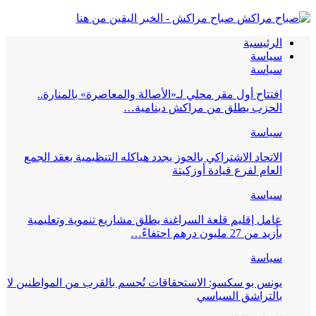
صباح مراكش - الخبر اليقين من هنا
الرئيسية
سياسة
سياسة
افتتاح أول مقر محلي لـ«الأصالة والمعاصرة» بالمنارة..
الحزب يطلق من مراكش دينامية…
سياسة
الاتحاد الاشتراكي بالحوز يجدد هياكله التنظيمية بعقد الجمع
العام لفرع قيادة أوزكيتة
سياسة
عامل إقليم قلعة السراغنة يطلق مشاريع تنموية وتعليمية
بأزيد من 27 مليون درهم احتفاءً…
سياسة
يونس بو سكسو: الاستحقاقات تُحسم بالقرب من المواطنين لا
بالتراشق السياسي