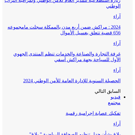
زيارة استطلاعية للمدير العام للأمن الوطني ولمراقبة التراب
الوطني
آراء
2024 : مراكش ضمن أربع مدن بالممكلة سجلت مامجموعه
656 قضية تتعلق بغسيل الأموال
آراء
غرفة التجارة والصناعة والخدمات تنظم المنتدى الجهوي
الأول للسياحة بجهة مراكش آسفي
آراء
الحصيلة السنوية للإدارة العامة للأمن الوطني 2024
السابق
التالي
فيديو
مجتمع
تفكيك عصابة إجرامية رقمية
آراء
بلاغ بشأن جدل تنظيم الصحافة الرياضية ” بلاغ”