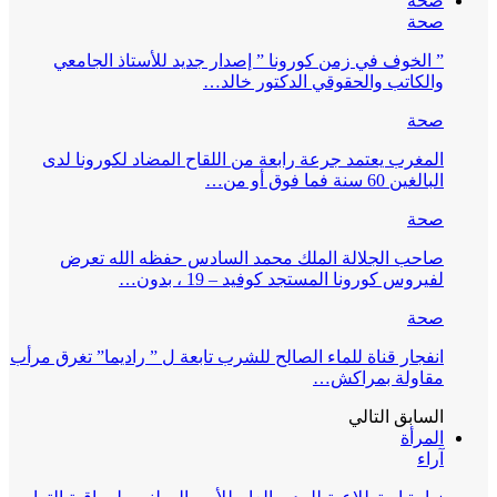
صحة
صحة
” الخوف في زمن كورونا ” إصدار جديد للأستاذ الجامعي
والكاتب والحقوقي الدكتور خالد…
صحة
المغرب يعتمد جرعة رابعة من اللقاح المضاد لكورونا لدى
البالغين 60 سنة فما فوق أو من…
صحة
صاحب الجلالة الملك محمد السادس حفظه الله تعرض
لفيروس كورونا المستجد كوفيد – 19 ، بدون…
صحة
انفجار قناة للماء الصالح للشرب تابعة ل ” راديما” تغرق مرأب
مقاولة بمراكش…
السابق
التالي
المرأة
آراء