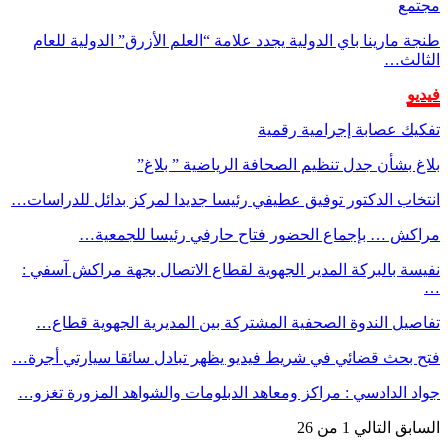
مجتمع
طنجة مارينا باي الدولية يجدد علامة “العلم الأزرق” الدولية للعام
الثالث…
فيديو
تفكيك عصابة إجرامية رقمية
بلاغ بشأن جدل تنظيم الصحافة الرياضية ” بلاغ”
انتخاب الدكتور توفيق عطيفي رئيسا جديدا لمركز بدائل للدراسات…
مراكش … بإجماع الحضور فتاح حارفي رئيسا للجمعية…
نفيسة بالبركة المدير الجهوية لقطاع الاتصال بجهة مراكش آسفي :
…
تفاصيل الندوة الصحفية المشتركة بين المديرية الجهوية قطاع…
فتح بحث قضائي في شريط فيديو يظهر تبادل سائقا سيارتي أجرة…
جواد الدادسي : مراكز ومعاهد الدبلومات والشواهد المزورة تغزو…
السابق
التالي
1 من 26