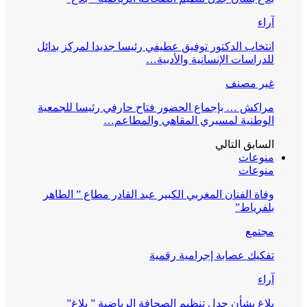
آراء
انتخاب الدكتور توفيق عطيفي رئيسا جديدا لمركز بدائل
للدراسات الإنسانية والأدبية…
غير مصنف
مراكش … بإجماع الحضور فتاح حارفي رئيسا للجمعية
الوطنية لمسيري المقاهي والمطاعم…
السابق
التالي
منوعات
منوعات
وفاة الفنان المغربي الكبير عبد القادر مطاع ” الطاهر
بلفرياط”
مجتمع
تفكيك عصابة إجرامية رقمية
آراء
بلاغ بشأن جدل تنظيم الصحافة الرياضية ” بلاغ”