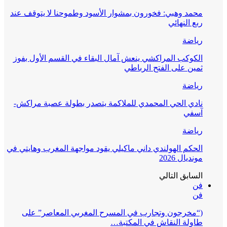
محمد وهبي: فخورون بمشوار الأسود وطموحنا لا يتوقف عند
ربع النهائي
رياضة
الكوكب المراكشي ينعش آمال البقاء في القسم الأول بفوز
ثمين على الفتح الرباطي
رياضة
نادي الحي المحمدي للملاكمة يتصدر بطولة عصبة مراكش-
آسفي
رياضة
الحكم الهولندي داني ماكيلي يقود مواجهة المغرب وهايتي في
مونديال 2026
السابق
التالي
فن
فن
(“مخرجون وتجارب في المسرح المغربي المعاصر” على
طاولة النقاش في المكتبة…