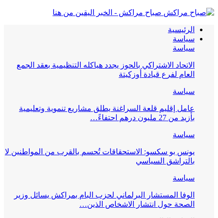
صباح مراكش - الخبر اليقين من هنا
الرئيسية
سياسة
سياسة
الاتحاد الاشتراكي بالحوز يجدد هياكله التنظيمية بعقد الجمع
العام لفرع قيادة أوزكيتة
سياسة
عامل إقليم قلعة السراغنة يطلق مشاريع تنموية وتعليمية
بأزيد من 27 مليون درهم احتفاءً…
سياسة
يونس بو سكسو: الاستحقاقات تُحسم بالقرب من المواطنين لا
بالتراشق السياسي
سياسة
الوفا المستشار البرلماني لحزب البام بمراكش يسائل وزير
الصحة حول انتشار الاشخاص الذين…