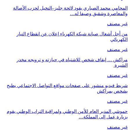
المحامي محمد الصباري يقود لائحة جليز–النخيل لحزب الأصالة
والمعاصرة وشقيق وصيفا له…
غير مصنف
من أجل أشغال صيانة شبكة الكهرباء إعلان عن انقطاع التيار
الكهربائي
غير مصنف
مراكش … إيقاف شخص للاشتباه في حيازته و ترويجه مخدر
الشيرة
غير مصنف
شريط فيديو منشور على صفحات مواقع التواصل الاجتماعي يطيح
بشخص بمراكش
غير مصنف
حموشي المدير العام للأمن الوطني ولمراقبة التراب الوطني يقوم
بزيارة عمل إلى المملكة…
غير مصنف