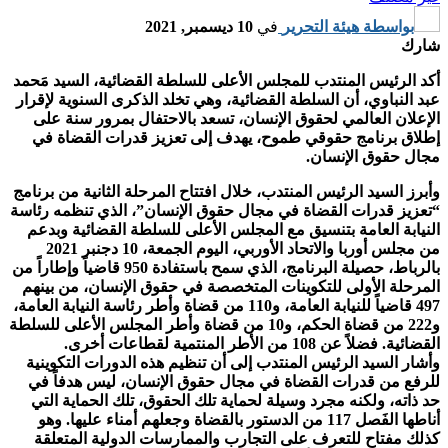
بواسطة
هيئة التحرير
في
10 ديسمبر, 2021
شارك
أكد الرئيس المنتدب للمجلس الأعلى للسلطة القضائية، السيد مَحمد
عبد النباوي، أن السلطة القضائية، وهي تخلد الذكرى السنوية لإقرار
الإعلان العالمي لحقوق الإنسان، تسعد بالاحتفال بمرور سنة على
إطلاق برنامج حقوقي طموح، يهدف إلى تعزيز قدرات القضاة في
مجال حقوق الإنسان.
وأبرز السيد الرئيس المنتدب، خلال افتتاح المرحلة الثانية من برنامج
“تعزيز قدرات القضاة في مجال حقوق الإنسان”، الذي تنظمه رئاسة
النيابة العامة بتنسيق مع المجلس الأعلى للسلطة القضائية وبدعم
من مجلس أوربا والاتحاد الأوربي، اليوم الجمعة، 10 دجنبر 2021
بالرباط، حصيلة البرنامج، الذي سمح باستفادة 950 قاضياً وإطاراً من
المرحلة الأولى للتكوينات المتخصصة في حقوق الإنسان، من بينهم
497 قاضياً للنيابة العامة، و110 من قضاة وأطر رئاسة النيابة العامة،
و222 من قضاة الحكم، و10 من قضاة وأطر المجلس الأعلى للسلطة
القضائية. فضلاً عن 108 من الأطر المنتمية لقطاعات أخرى.
وأشار السيد الرئيس المنتدب إلى أن تنظيم هذه الدورات التكوينية
للرفع من قدرات القضاة في مجال حقوق الإنسان، ليس هدفاً في
حد ذاته، ولكنه مجرد وسيلة لحماية تلك الحقوق، تلك الحماية التي
أناطها الفَصل 117 من الدستور بالقضاة وجعلهم أمناء عليها. وهو
كذلك مفتاح للتعرف على التجارب والممارسات الدولية المتعلقة