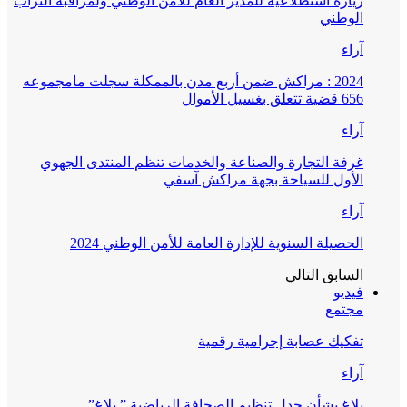
زيارة استطلاعية للمدير العام للأمن الوطني ولمراقبة التراب
الوطني
آراء
2024 : مراكش ضمن أربع مدن بالممكلة سجلت مامجموعه
656 قضية تتعلق بغسيل الأموال
آراء
غرفة التجارة والصناعة والخدمات تنظم المنتدى الجهوي
الأول للسياحة بجهة مراكش آسفي
آراء
الحصيلة السنوية للإدارة العامة للأمن الوطني 2024
السابق
التالي
فيديو
مجتمع
تفكيك عصابة إجرامية رقمية
آراء
بلاغ بشأن جدل تنظيم الصحافة الرياضية ” بلاغ”