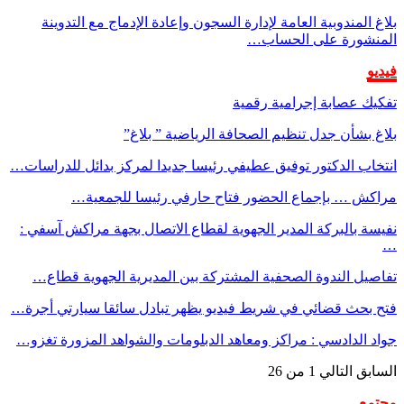
بلاغ المندوبية العامة لإدارة السجون وإعادة الإدماج مع التدوينة
المنشورة على الحساب…
فيديو
تفكيك عصابة إجرامية رقمية
بلاغ بشأن جدل تنظيم الصحافة الرياضية ” بلاغ”
انتخاب الدكتور توفيق عطيفي رئيسا جديدا لمركز بدائل للدراسات…
مراكش … بإجماع الحضور فتاح حارفي رئيسا للجمعية…
نفيسة بالبركة المدير الجهوية لقطاع الاتصال بجهة مراكش آسفي :
…
تفاصيل الندوة الصحفية المشتركة بين المديرية الجهوية قطاع…
فتح بحث قضائي في شريط فيديو يظهر تبادل سائقا سيارتي أجرة…
جواد الدادسي : مراكز ومعاهد الدبلومات والشواهد المزورة تغزو…
السابق
التالي
1 من 26
مجتمع