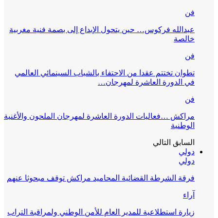
فن
عبدالله فركوس… حين يتحول الإبداع إلى بصمة فنية مغربية
خالصة
فن
تطوان تختتم عقدا من الاحتفاء بالشباب السينمائي العالمي
في الدورة العاشرة لمهرجان…
فن
مراكش …فعاليات الدورة العاشرة لمهرجان الملحون والأغنية
الوطنية
السابق
التالي
دولي
دولي
فرقة الشرطة القضائية المحاميد مراكش توقف مبحوثا عنهم
آراء
زيارة استطلاعية للمدير العام للأمن الوطني ولمراقبة التراب