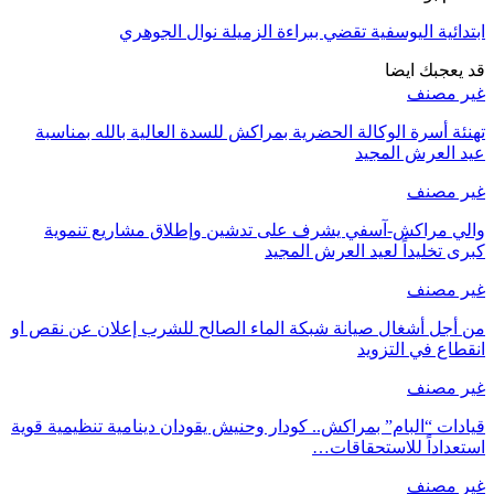
ابتدائية اليوسفية تقضي ببراءة الزميلة نوال الجوهري
قد يعجبك ايضا
غير مصنف
تهنئة أسرة الوكالة الحضرية بمراكش للسدة العالية بالله بمناسبة
عيد العرش المجيد
غير مصنف
والي مراكش-آسفي يشرف على تدشين وإطلاق مشاريع تنموية
كبرى تخليداً لعيد العرش المجيد
غير مصنف
من أجل أشغال صيانة شبكة الماء الصالح للشرب إعلان عن نقص او
انقطاع في التزويد
غير مصنف
قيادات “البام” بمراكش.. كودار وحنيش يقودان دينامية تنظيمية قوية
استعداداً للاستحقاقات…
غير مصنف