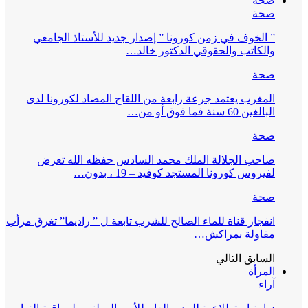
صحة
صحة
” الخوف في زمن كورونا ” إصدار جديد للأستاذ الجامعي
والكاتب والحقوقي الدكتور خالد…
صحة
المغرب يعتمد جرعة رابعة من اللقاح المضاد لكورونا لدى
البالغين 60 سنة فما فوق أو من…
صحة
صاحب الجلالة الملك محمد السادس حفظه الله تعرض
لفيروس كورونا المستجد كوفيد – 19 ، بدون…
صحة
انفجار قناة للماء الصالح للشرب تابعة ل ” راديما” تغرق مرأب
مقاولة بمراكش…
السابق
التالي
المرأة
آراء